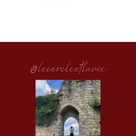
@lecercleetlavie